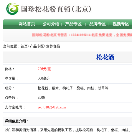
网站首页
公司介绍
产品专区
品牌专区
视频专区
|
|
|
|
国珍松花粉北京专营店：13341099214 北京免费送货，
当前位置：
首页
>
产品专区
>
营养食品
松花酒
价格：
226元/瓶
净含量：
500毫升
成分：
松花粉、糯米、枸杞子、桑椹、肉桂、甘草等
点击数：
3506
支付宝账号：
jxc_8102@126.com
详细信息介绍：
以白酒和黄酒为酒基，采用先进的提取工艺，提取松花粉、枸杞子、桑椹、肉桂、