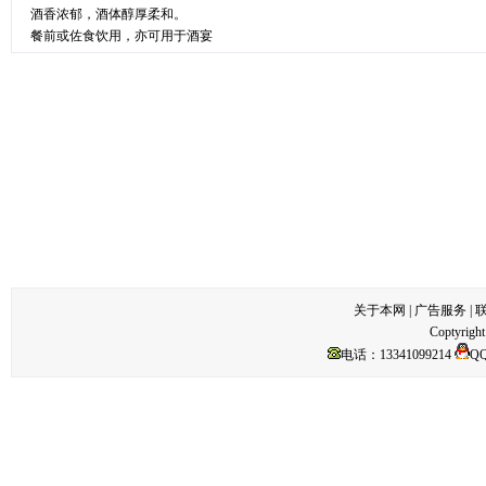
酒香浓郁，酒体醇厚柔和。
餐前或佐食饮用，亦可用于酒宴
关于本网
|
广告服务
|
Coptyright
电话：13341099214
Q